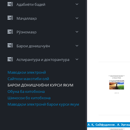
Адабиёти бадеӣ
Маҷаллаҳо
Рӯзномаҳо
Барои донишчуён
Аспирантура и докторантура
Маводхои электронй
Сайтхои макотиби олй
БАРОИ ДОНИШЧУЁНИ КУРСИ ЯКУМ
Обуна ба китобхона
Шиносои бо китобхона
Маводҳои электронӣ барои курси якум
А. Эргашев
,
А. Қ. Сайфудинов
,
А. Эрга