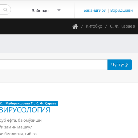
Бақайдгирӣ
|
Воридшавӣ
Забонҳо
Китобҳо
С. Ф. Қараев
Ҷустуҷӯ
К.
,
Муборакшоева Г.
,
С. Ф. Қараев
 ВИРУСОЛОГИЯ
суб ёфта, ба омўзиши
рўи замин машғул
и биология, тиб ва