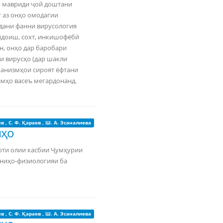
р мавриди ҷой доштани
т аз онҳо омодагии
дани фанни вирусология
йдоиш, сохт, инкишофёбӣ
н, онҳо дар баробари
и вирусҳо (дар шакли
ханизмҳои сироят ёфтани
змҳо васеъ мегардонанд.
ев
,
С. Ф. Қараев
,
Ш. А. Эсаналиева
иҳо
оти олии касбии Ҷумҳурии
аниҳо-физиологияи ба
ев
,
С. Ф. Қараев
,
Ш. А. Эсаналиева