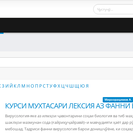
Ж
З
И
Й
К
Л
М
Н
О
П
Р
С
Т
У
Ф
Х
Ц
Ч
Ш
Щ
Ю
Я
Мирзораҳимов А. 
КУРСИ МУХТАСАРИ ЛЕКСИЯ АЗ ФАННИ
Вирусология-яке аз илмҳои ҷавонтарини соҳаи биология ва тиб маҳ
шаклҳои мазмунан сода (ғайриҳуҷайравӣ)–и мавҷудияти ҳаёт дар 
мебошад. Тадриси фанни вирусология барои донишҷўёне, ки соҳаҳо