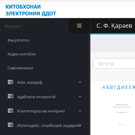
С. Ф. Қараев
Феҳрист
Факултетхо
Аудио-китобхо
Саволномахо
Илм, маориф
А
Б
В
Г
Д
И
Е
Ё
Адабиёти иттилоотӣ
Компютерҳо ва интернет
Иқтисодиёт, соҳибкорӣ, мудариёт