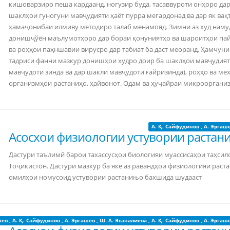
кишоварзиро пеша кардаанд, ногузир буда, тасаввуроти онҳоро да
шаклҳои гуногуни мавҷудияти ҳаёт пурра мегардонад ва дар як вақ
ҳамаҷонибаи илмиву методиро талаб менамояд. Зимни аз худ наму
донишҷўён маълумотҳоро дар бораи қонуниятҳо ва шароитҳои па
ва роҳҳои паҳншавии вирусро дар табиат ба даст меоранд. Ҳамчуни
тадриси фанни мазкур донишҳои худро доир ба шаклҳои мавҷудият
мавҷудоти зинда ва дар шакли мавҷудоти ғайризинда), роҳҳо ва ме
организмҳои растаниҳо, ҳайвонот. Одам ва ҳуҷайраи микрооргани
А. Қ. Сайфудинов
,
А. Эргаш
Асосхои физиологии устувории растан
Дастури таълимӣ барои тахассусҳои биологияи муассисаҳои таҳсил
Тоҷикистон. Дастури мазкур ба яке аз равандҳои физиологияи раст
омилҳои номусоид устувории растанињо бахшида шудааст
шев
,
А. Қ. Сайфудинов
,
А. Эргашев
,
Ш. А. Эсаналиева
,
А. Қ. Сайфудинов
,
А. Эргаш