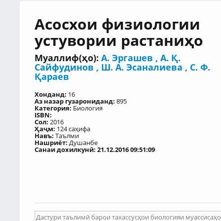
Асосхои физиологии
устувории растаниҳо
Муаллиф(ҳо):
А. Эргашев
,
А. Қ.
Сайфудинов
,
Ш. А. Эсаналиева
,
С. Ф.
Қараев
Хонданд:
16
Аз назар гузарониданд:
895
Категория:
Биология
ISBN:
Сол:
2016
Ҳаҷм:
124 саҳифа
Навъ:
Таълми
Нашриёт:
Душанбе
Санаи дохилкунӣ: 21.12.2016 09:51:09
Дастури таълимӣ барои тахассусҳои биологияи муассисаҳо