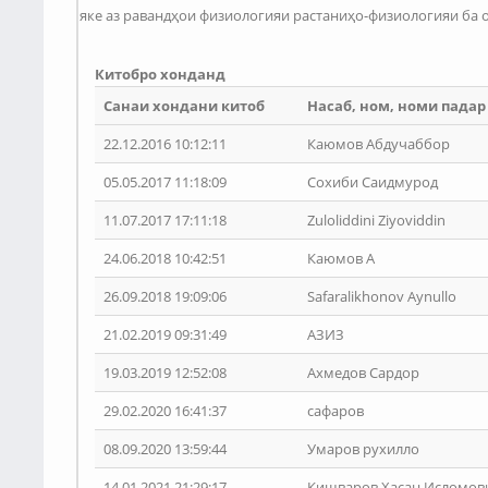
яке аз равандҳои физиологияи растаниҳо-физиологияи ба
Китобро хонданд
Санаи хондани китоб
Насаб, ном, номи падар
22.12.2016 10:12:11
Каюмов Абдучаббор
05.05.2017 11:18:09
Сохиби Саидмурод
11.07.2017 17:11:18
Zuloliddini Ziyoviddin
24.06.2018 10:42:51
Каюмов А
26.09.2018 19:09:06
Safaralikhonov Aynullo
21.02.2019 09:31:49
АЗИЗ
19.03.2019 12:52:08
Ахмедов Сардор
29.02.2020 16:41:37
сафаров
08.09.2020 13:59:44
Умаров рухилло
14.01.2021 21:29:17
Кишваров Ҳасан Исломов