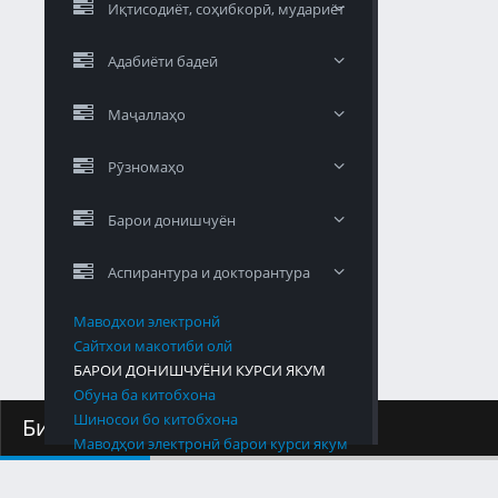
Иқтисодиёт, соҳибкорӣ, мудариёт
Адабиёти бадеӣ
Маҷаллаҳо
Рӯзномаҳо
Барои донишчуён
Аспирантура и докторантура
Маводхои электронй
Сайтхои макотиби олй
БАРОИ ДОНИШЧУЁНИ КУРСИ ЯКУМ
Обуна ба китобхона
Шиносои бо китобхона
Биология
Маводҳои электронӣ барои курси якум