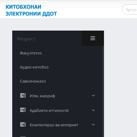
Феҳрист
Факултетхо
Аудио-китобхо
Саволномахо
Илм, маориф
Адабиёти иттилоотӣ
Компютерҳо ва интернет