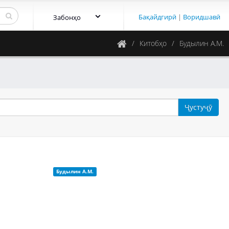
Бақайдгирӣ
|
Воридшавӣ
Забонҳо
Китобҳо
Будылин А.М.
Ҷустуҷӯ
Будылин А.М.