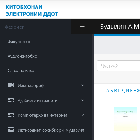
Будылин А.М
Феҳрист
Факултетхо
Аудио-китобхо
Саволномахо
Илм, маориф
А
Б
В
Г
Д
И
Е
Ё
Адабиёти иттилоотӣ
Компютерҳо ва интернет
Иқтисодиёт, соҳибкорӣ, мудариёт