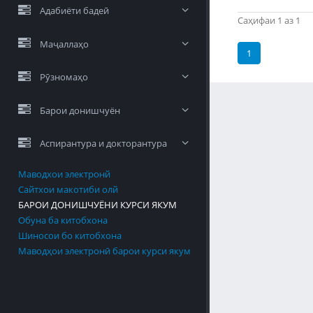
Адабиёти бадеӣ
Саҳифаи 1 аз 1
Маҷаллаҳо
1
Рӯзномаҳо
Барои донишчуён
Аспирантура и докторантура
Маводхои электронй
Сайтхои макотиби олй
БАРОИ ДОНИШЧУЁНИ КУРСИ ЯКУМ
Обуна ба китобхона
Шиносои бо китобхона
Маводҳои электронӣ барои курси якум