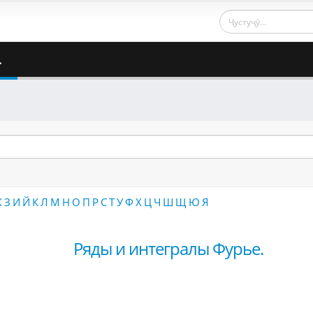
.
Ж
З
И
Й
К
Л
М
Н
О
П
Р
С
Т
У
Ф
Х
Ц
Ч
Ш
Щ
Ю
Я
Ряды и интегралы Фурье.