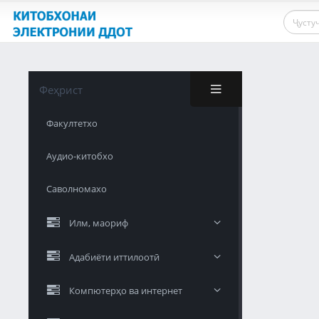
Феҳрист
Факултетхо
Аудио-китобхо
Саволномахо
Илм, маориф
Адабиёти иттилоотӣ
Компютерҳо ва интернет