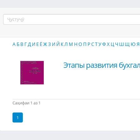
А
Б
В
Г
Д
И
Е
Ё
Ж
З
И
Й
К
Л
М
Н
О
П
Р
С
Т
У
Ф
Х
Ц
Ч
Ш
Щ
Ю
Я
Этапы развития бухгал
Саҳифаи 1 аз 1
1