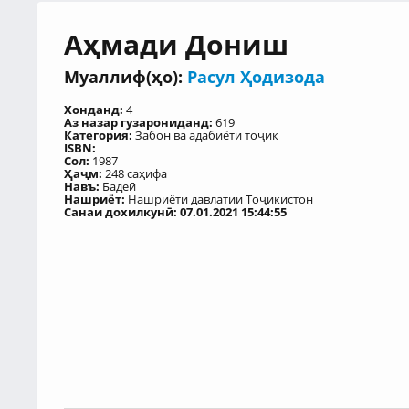
Аҳмади Дониш
Муаллиф(ҳо):
Расул Ҳодизода
Хонданд:
4
Аз назар гузарониданд:
619
Категория:
Забон ва адабиёти тоҷик
ISBN:
Сол:
1987
Ҳаҷм:
248 саҳифа
Навъ:
Бадеӣ
Нашриёт:
Нашриёти давлатии Тоҷикистон
Санаи дохилкунӣ: 07.01.2021 15:44:55