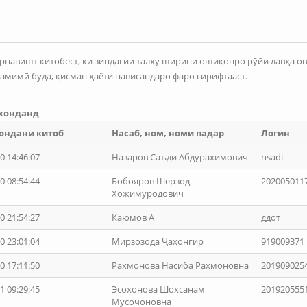
рнавишт китобест, ки зиндагии талху ширини ошиқонро рӯйи лавҳа ов
амимӣ буда, қисман ҳаёти нависандаро фаро гирифтааст.
 хонданд
ондани китоб
Насаб, ном, номи падар
Логин
0 14:46:07
Назаров Саъди Абдурахимович
nsadi
0 08:54:44
Бобояров Шерзод
202005011
Хожимуродович
0 21:54:27
Каюмов А
ддот
0 23:01:04
Мирзозода Ҷаҳонгир
919009371
0 17:11:50
Рахмонова Насиба Рахмоновна
201909025
1 09:29:45
Эсохонова Шохсанам
201920555
Мусочоновна