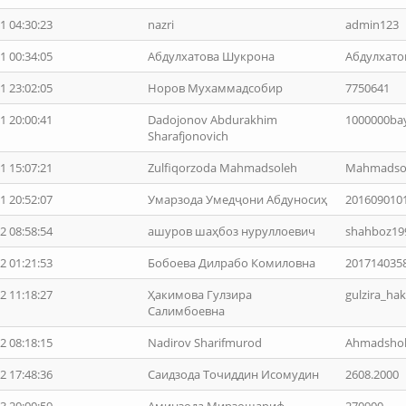
1 04:30:23
nazri
admin123
1 00:34:05
Абдулхатова Шукрона
Абдулхато
1 23:02:05
Норов Мухаммадсобир
7750641
1 20:00:41
Dadojonov Abdurakhim
1000000ba
Sharafjonovich
1 15:07:21
Zulfiqorzoda Mahmadsoleh
Mahmadso
1 20:52:07
Умарзода Умедҷони Абдуносиҳ
201609010
2 08:58:54
ашуров шаҳбоз нуруллоевич
shahboz19
2 01:21:53
Бобоева Дилрабо Комиловна
201714035
2 11:18:27
Ҳакимова Гулзира
gulzira_ha
Салимбоевна
2 08:18:15
Nadirov Sharifmurod
Ahmadsho
2 17:48:36
Саидзода Точиддин Исомудин
2608.2000