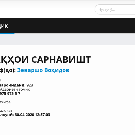
ҷик
АҚҲОИ САРНАВИШТ
(ҳо):
Зеваршо Воҳидов
8
узарониданд:
928
Адабиёти тоҷик
975-975-5-7
аҳифа
ӣ
алоғат
кунӣ: 30.04.2020 12:57:03