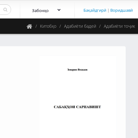
Бақайдгирӣ
|
Воридшавӣ
Забонҳо
Китобҳо
Адабиёти бадеӣ
Адабиёти тоҷик