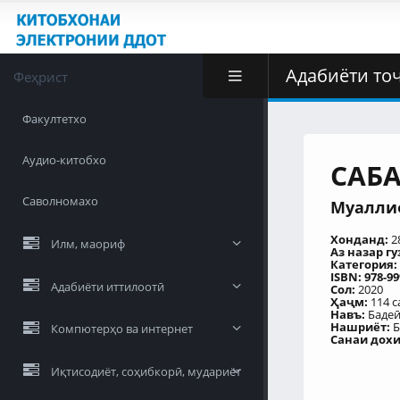
Адабиёти то
Феҳрист
Факултетхо
Аудио-китобхо
САБ
Саволномахо
Муаллиф
Хонданд:
2
Илм, маориф
Аз назар г
Категория:
ISBN: 978-99
Адабиёти иттилоотӣ
Сол:
2020
Ҳаҷм:
114 с
Навъ:
Баде
Нашриёт:
Б
Компютерҳо ва интернет
Санаи дохил
Иқтисодиёт, соҳибкорӣ, мудариёт