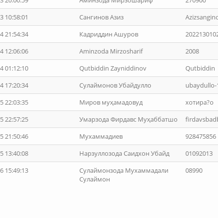
3 20:00:59
Аминзода Мирзошариф
270900
3 10:58:01
Сангинов Азиз
Azizsangi
4 21:54:34
Кадриддин Ашуров
202213010
4 12:06:06
Aminzoda Mirzosharif
2008
4 01:12:10
Qutbiddin Zayniddinov
Qutbiddin
4 17:20:34
Сулаймонов Убайдулло
ubaydullo
5 22:03:35
Миров муҳамадовуд
хотира?о
5 22:57:25
Умарзода Фирдавс Муҳаббатшо
firdavsba
5 21:50:46
Мухаммадиев
928475856
5 13:40:08
Нарзуллозода Саидхон Убайд
01092013
6 15:49:13
Cулаймонзода Мухаммадали
08990
Сулаймон