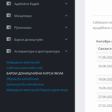
Адабиёти бадеӣ
Маҷаллаҳо
Сабақҳои са
Рӯзномаҳо
муҳаббати с
Барои донишчуён
Китобро
Санаи х
Аспирантура и докторантура
11.06.202
Маводхои электронй
29.08.202
Сайтхои макотиби олй
БАРОИ ДОНИШЧУЁНИ КУРСИ ЯКУМ
Обуна ба китобхона
19.09.202
Шиносои бо китобхона
19.09.202
Маводҳои электронӣ барои курси якум
27.09.202
27.02.202