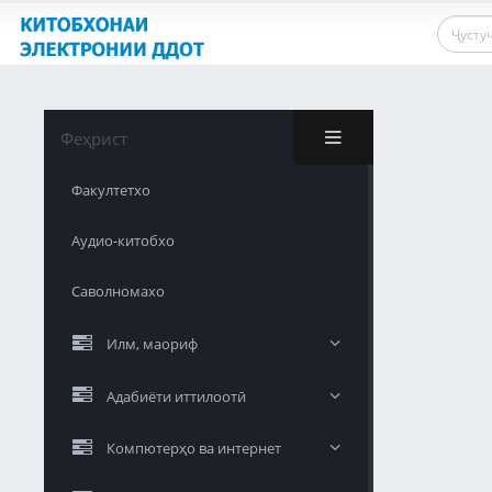
Феҳрист
Факултетхо
Аудио-китобхо
Саволномахо
Илм, маориф
Адабиёти иттилоотӣ
Компютерҳо ва интернет