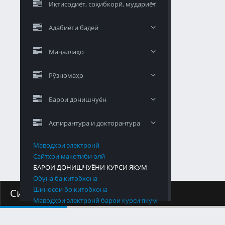
Иқтисодиёт, соҳибкорӣ, мудариёт
Адабиёти бадеӣ
Маҷаллаҳо
Рӯзномаҳо
Барои донишчуён
Аспирантура и докторантура
Маводхои электронй
Сайтхои макотиби олй
БАРОИ ДОНИШЧУЁНИ КУРСИ ЯКУМ
Обуна ба китобхона
Шиносои бо китобхона
Силлабус
Маводҳои электронӣ барои курси якум