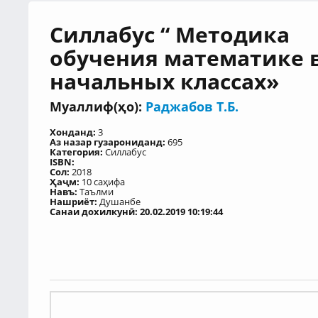
Силлабус “ Методика
обучения математике 
начальных классах»
Муаллиф(ҳо):
Раджабов Т.Б.
Хонданд:
3
Аз назар гузарониданд:
695
Категория:
Силлабус
ISBN:
Сол:
2018
Ҳаҷм:
10 саҳифа
Навъ:
Таълми
Нашриёт:
Душанбе
Санаи дохилкунӣ: 20.02.2019 10:19:44