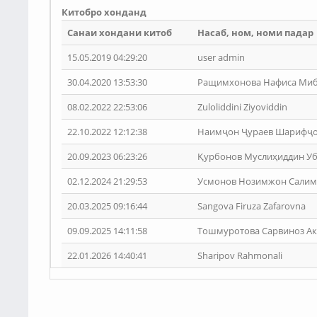
Китобро хонданд
Санаи хондани китоб
Насаб, ном, номи падар
15.05.2019 04:29:20
user admin
30.04.2020 13:53:30
Ращимхонова Нафиса Миб
08.02.2022 22:53:06
Zuloliddini Ziyoviddin
22.10.2022 12:12:38
Наимҷон Ҷураев Шарифҷ
20.09.2023 06:23:26
Қурбонов Муслиҳиддин У
02.12.2024 21:29:53
Усмонов Нозимжон Сали
20.03.2025 09:16:44
Sangova Firuza Zafarovna
09.09.2025 14:11:58
Тошмуротова Сарвиноз А
22.01.2026 14:40:41
Sharipov Rahmonali