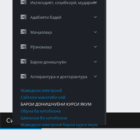
Иқтисодиёт, соҳибкорӣ, мудариёт
Адабиёти бадеӣ
Маҷаллаҳо
Рӯзномаҳо
Барои донишчуён
Аспирантура и докторантура
Маводхои электронй
Сайтхои макотиби олй
БАРОИ ДОНИШЧУЁНИ КУРСИ ЯКУМ
Обуна ба китобхона
Шиносои бо китобхона
Силлабус
Маводҳои электронӣ барои курси якум