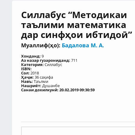
Силлабус “Методикаи
таълими математика
дар синфҳои ибтидоӣ”
Муаллиф(ҳо):
Бадалова М. А.
Хонданд:
9
Аз назар гузарониданд:
711
Категория:
Силлабус
ISBN:
Сол:
2018
Ҳаҷм:
36 саҳифа
Навъ:
Таълми
Нашриёт:
Душанбе
Санаи дохилкунӣ: 20.02.2019 09:30:59