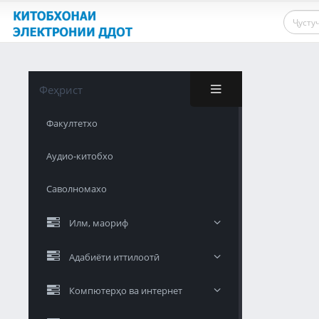
Феҳрист
Факултетхо
Аудио-китобхо
Саволномахо
Илм, маориф
Адабиёти иттилоотӣ
Компютерҳо ва интернет