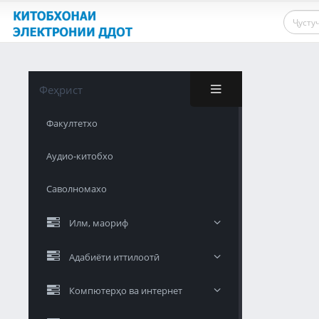
Феҳрист
Факултетхо
Аудио-китобхо
Саволномахо
Илм, маориф
Адабиёти иттилоотӣ
Компютерҳо ва интернет