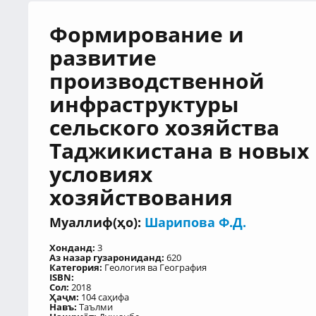
Формирование и
развитие
производственной
инфраструктуры
сельского хозяйства
Таджикистана в новых
условиях
хозяйствования
Муаллиф(ҳо):
Шарипова Ф.Д.
Хонданд:
3
Аз назар гузарониданд:
620
Категория:
Геология ва География
ISBN:
Сол:
2018
Ҳаҷм:
104 саҳифа
Навъ:
Таълми