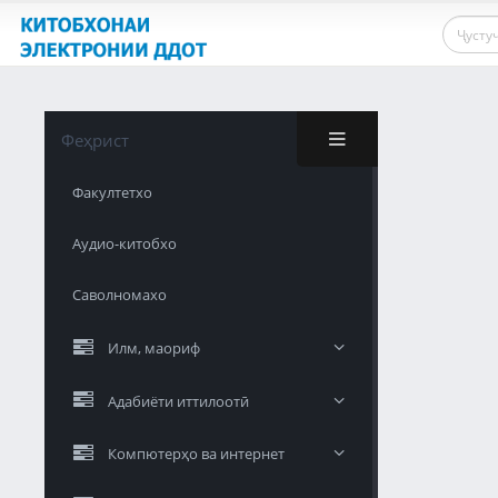
Феҳрист
Факултетхо
Аудио-китобхо
Саволномахо
Илм, маориф
Адабиёти иттилоотӣ
Компютерҳо ва интернет