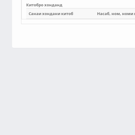
Китобро хонданд
Санаи хондани китоб
Насаб, ном, номи