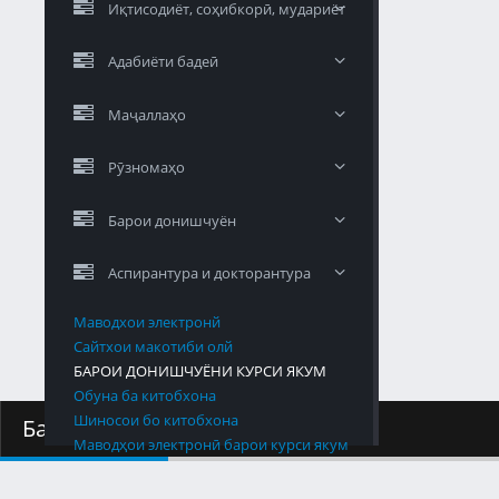
Иқтисодиёт, соҳибкорӣ, мудариёт
Адабиёти бадеӣ
Маҷаллаҳо
Рӯзномаҳо
Барои донишчуён
Аспирантура и докторантура
Маводхои электронй
Сайтхои макотиби олй
БАРОИ ДОНИШЧУЁНИ КУРСИ ЯКУМ
Обуна ба китобхона
Шиносои бо китобхона
Барномаҳо
Маводҳои электронӣ барои курси якум