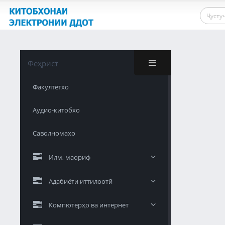
Феҳрист
Факултетхо
Аудио-китобхо
Саволномахо
Илм, маориф
Адабиёти иттилоотӣ
Компютерҳо ва интернет