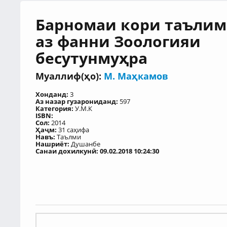
Барномаи кори таълим
аз фанни Зоологияи
бесутунмуҳра
Муаллиф(ҳо):
М. Маҳкамов
Хонданд:
3
Аз назар гузарониданд:
597
Категория:
У.М.К
ISBN:
Сол:
2014
Ҳаҷм:
31 саҳифа
Навъ:
Таълми
Нашриёт:
Душанбе
Санаи дохилкунӣ: 09.02.2018 10:24:30