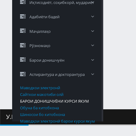
Иқтисодиёт, соҳибкорӣ, мудариёт
Адабиёти бадеӣ
Маҷаллаҳо
Рӯзномаҳо
Барои донишчуён
Аспирантура и докторантура
Маводхои электронй
Сайтхои макотиби олй
БАРОИ ДОНИШЧУЁНИ КУРСИ ЯКУМ
Обуна ба китобхона
Шиносои бо китобхона
У.М.К
Маводҳои электронӣ барои курси якум