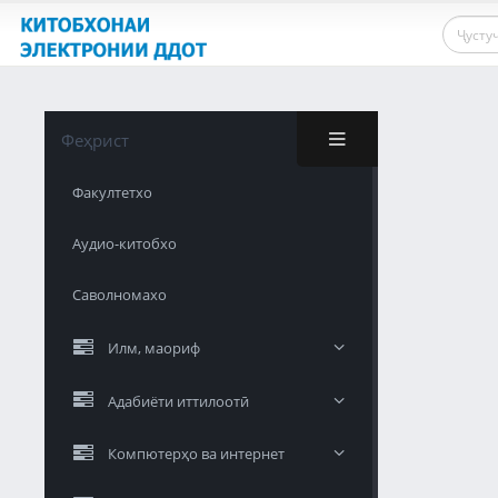
Феҳрист
Факултетхо
Аудио-китобхо
Саволномахо
Илм, маориф
Адабиёти иттилоотӣ
Компютерҳо ва интернет