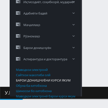
Иқтисодиёт, соҳибкорӣ, мудариёт
Адабиёти бадеӣ
Маҷаллаҳо
Рӯзномаҳо
Барои донишчуён
Аспирантура и докторантура
Маводхои электронй
Сайтхои макотиби олй
БАРОИ ДОНИШЧУЁНИ КУРСИ ЯКУМ
Обуна ба китобхона
Шиносои бо китобхона
У.М.К
Маводҳои электронӣ барои курси якум