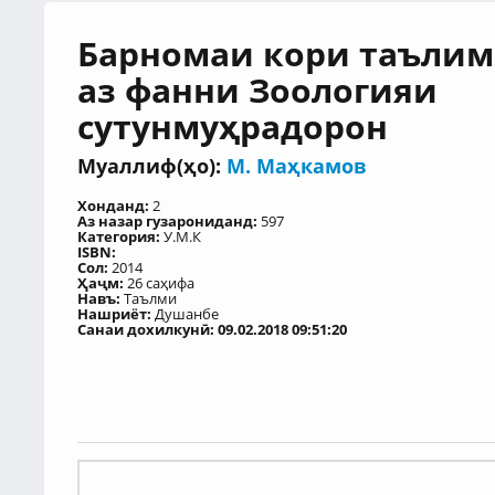
Барномаи кори таълим
аз фанни Зоологияи
сутунмуҳрадорон
Муаллиф(ҳо):
М. Маҳкамов
Хонданд:
2
Аз назар гузарониданд:
597
Категория:
У.М.К
ISBN:
Сол:
2014
Ҳаҷм:
26 саҳифа
Навъ:
Таълми
Нашриёт:
Душанбе
Санаи дохилкунӣ: 09.02.2018 09:51:20