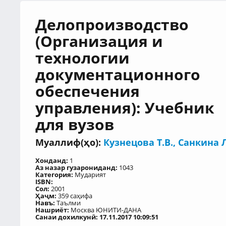
Делопроизводство
(Организация и
технологии
документационного
обеспечения
управления): Учебник
для вузов
Муаллиф(ҳо):
Кузнецова Т.В., Санкина 
Хонданд:
1
Аз назар гузарониданд:
1043
Категория:
Мударият
ISBN:
Сол:
2001
Ҳаҷм:
359 саҳифа
Навъ:
Таълми
Нашриёт:
Москва ЮНИТИ-ДАНА
Санаи дохилкунӣ: 17.11.2017 10:09:51