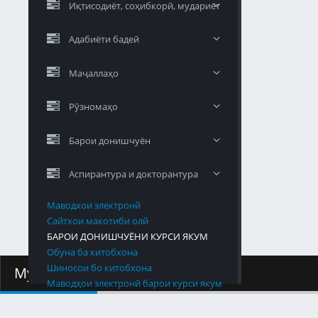
Иқтисодиёт, соҳибкорӣ, мудариёт
Адабиёти бадеӣ
Маҷаллаҳо
Рӯзномаҳо
Барои донишчуён
Аспирантура и докторантура
Маводхои электронй
Сайтхои макотиби олй
БАРОИ ДОНИШЧУЁНИ КУРСИ ЯКУМ
Обуна ба китобхона
Шиносои бо китобхона
Мударият
Маводҳои электронӣ барои курси якум