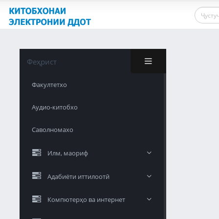
Феҳрист
Факултетхо
Аудио-китобхо
Саволномахо
Илм, маориф
Адабиёти иттилоотӣ
Компютерҳо ва интернет