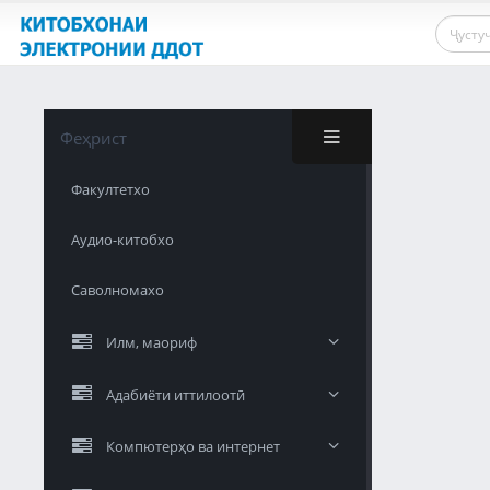
Феҳрист
Факултетхо
Аудио-китобхо
Саволномахо
Илм, маориф
Адабиёти иттилоотӣ
Компютерҳо ва интернет