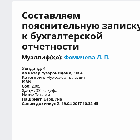
Составляем
пояснительную записк
к бухгалтерской
отчетности
Муаллиф(ҳо):
Фомичева Л. П.
Хонданд:
4
Аз назар гузарониданд:
1084
Категория:
Муҳосибот ва аудит
ISBN:
Сол:
2005
Ҳаҷм:
332 саҳифа
Навъ:
Таълми
Нашриёт:
Вершина
Санаи дохилкунӣ: 19.04.2017 10:32:45