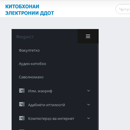
Феҳрист
Факултетхо
Аудио-китобхо
Саволномахо
Илм, маориф
Адабиёти иттилоотӣ
Компютерҳо ва интернет