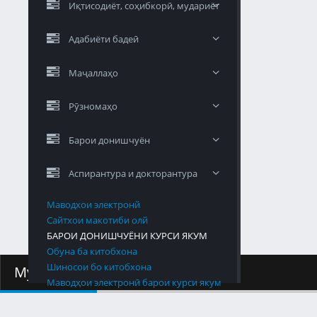
Иқтисодиёт, соҳибкорӣ, мудариёт
Адабиёти бадеӣ
Маҷаллаҳо
Рӯзномаҳо
Барои донишчуён
Аспирантура и докторантура
Маводхои электронй
Сайтхои макотиби олй
БАРОИ ДОНИШЧУЁНИ КУРСИ ЯКУМ
Обуна ба китобхона
Шиносои бо китобхона
Мударият
Маводҳои электронӣ барои курси якум