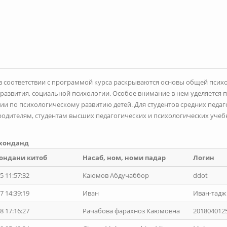
в соответствии с программой курса раскрываются основы общей псих
развития, социальной психологии. Особое внимание в нем уделяется
и по психологическому развитию детей. Для студентов средних педа
родителям, студентам высших педагогических и психологических учеб
 хонданд
ондани китоб
Насаб, ном, номи падар
Логин
5 11:57:32
Каюмов Абдучаббор
ddot
7 14:39:19
Иван
Иван-тадж
8 17:16:27
Рачабова фарахноз Каюмовна
201804012