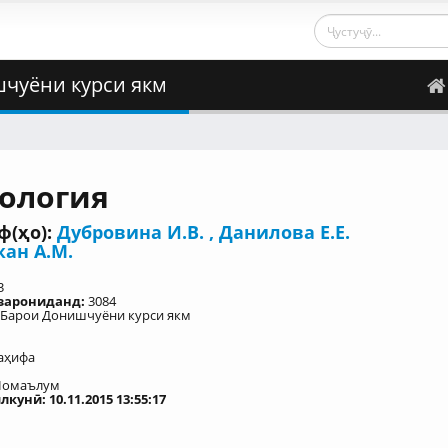
чуёни курси якм
ология
(ҳо):
Дубровина И.В.
,
Данилова Е.Е.
ан А.М.
3
узарониданд:
3084
Барои Донишчуёни курси якм
аҳифа
омаълум
кунӣ: 10.11.2015 13:55:17