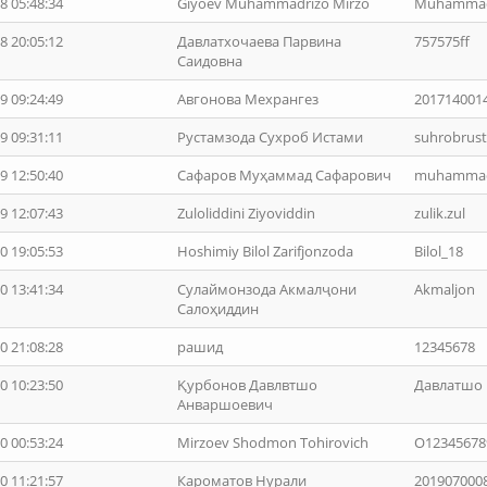
8 05:48:34
Giyoev Muhammadrizo Mirzo
Muhammad
8 20:05:12
Давлатхочаева Парвина
757575ff
Саидовна
9 09:24:49
Авгонова Мехрангез
201714001
9 09:31:11
Рустамзода Сухроб Истами
suhrobrus
9 12:50:40
Сафаров Муҳаммад Сафарович
muhammadj
9 12:07:43
Zuloliddini Ziyoviddin
zulik.zul
0 19:05:53
Hoshimiy Bilol Zarifjonzoda
Bilol_18
0 13:41:34
Сулаймонзода Акмалҷони
Akmaljon
Салоҳиддин
0 21:08:28
рашид
12345678
0 10:23:50
Қурбонов Давлвтшо
Давлатшо
Анваршоевич
0 00:53:24
Mirzoev Shodmon Tohirovich
O12345678
0 11:21:57
Кароматов Нурали
201907000