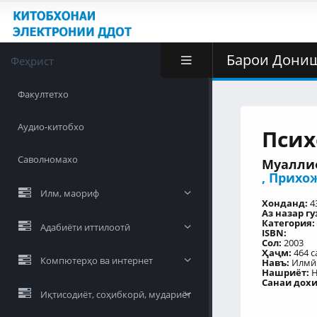
Барои Дониш
Феҳрист
Факултетхо
Аудио-китобхо
Псих
Саволномахо
Муаллиф
,
Прихож
Илм, маориф
Хонданд:
4
Аз назар г
Категория:
Адабиёти иттилоотӣ
ISBN:
Сол:
2003
Ҳаҷм:
464 с
Компютерҳо ва интернет
Навъ:
Илмӣ
Нашриёт:
Н
Санаи дохил
Иқтисодиёт, соҳибкорӣ, мудариёт