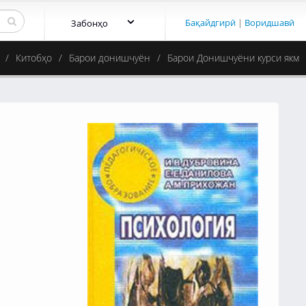
Бақайдгирӣ
|
Воридшавӣ
Забонҳо
Китобҳо
Барои донишчуён
Барои Донишчуёни курси якм