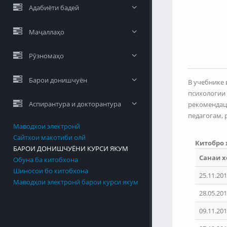
Адабиёти бадеӣ
Маҷаллаҳо
Рӯзномаҳо
Барои донишчуён
В учебнике 
психологии 
Аспирантура и докторантура
рекомендаци
педагогам, 
Маводхои электронй
Сайтхои макотиби олй
Китобро
БАРОИ ДОНИШЧУЁНИ КУРСИ ЯКУМ
Санаи х
Обуна ба китобхона
Шиносои бо китобхона
25.11.201
Маводҳои электронӣ барои курси якум
28.05.201
09.11.201