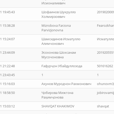
Исмоналиевич
1 19:45:43
Шофаинов Шукрулло
201902000
Холмирзоевич
1 15:38:28
Mizrobova Farzona
Fearozkha
Parvizjonovna
1 15:24:07
Шамсидинов Исматулло
Исматулл
Алимчонович
1 23:44:09
Эсохонова Шохсанам
201920555
Мусочоновна
1 21:22:48
Ғафурҷон Убайдуллозода
501616262
1 23:43:45
1
1
1 15:16:03
Ахунов Муродчон Рахмонович
ohunovm3
1 18:58:50
Ҷобирова Мижгона
jobirovam
Раҳимҷонова
1 15:03:12
SHAVQAT KHAKIMOV
shavqat