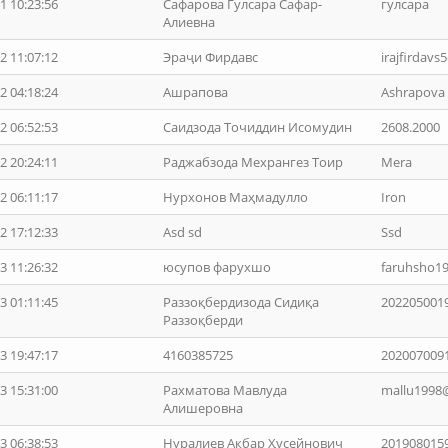
1 10:23:56
Сафарова Гулсара Сафар-
гулсара
Алиевна
2 11:07:12
Эраҷи Фирдавс
irajfirdav
2 04:18:24
Ашрапова
Ashrapova
2 06:52:53
Саидзода Точиддин Исомудин
2608.2000
2 20:24:11
Раджабзода Мехрангез Тоир
Mera
2 06:11:17
Нурхонов Маҳмадулло
Iron
2 17:12:33
Asd sd
Ssd
3 11:26:32
юсупов фарухшо
faruhsho1
3 01:11:45
Раззоқбердизода Сидиқа
202205001
Раззоқберди
3 19:47:17
4160385725
202007009
3 15:31:00
Рахматова Мавлуда
mallu1998
Алишеровна
3 06:38:53
Нуралиев Акбар Ҳусейнович
201908015