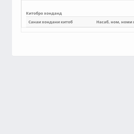
Китобро хонданд
Санаи хондани китоб
Насаб, ном, номи