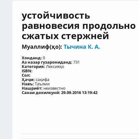
устойчивость
равновесия продольно
сжатых стержней
Муаллиф(ҳо):
Тычина К. А.
Хонданд:
0
Аз назар гузарониданд:
731
Категория:
Лексияҳо
ISBN:
Сол:
Ҳаҷм:
саҳифа
Навъ:
Таълми
Нашриёт:
неизвестно
Санаи дохилкунӣ: 29.09.2016 13:19:42