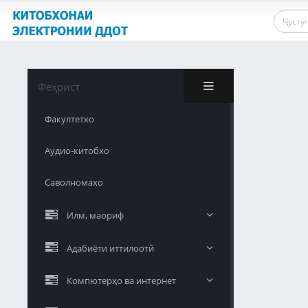
Феҳрист
Факултетхо
Аудио-китобхо
Саволномахо
Илм, маориф
Адабиёти иттилоотӣ
Компютерҳо ва интернет