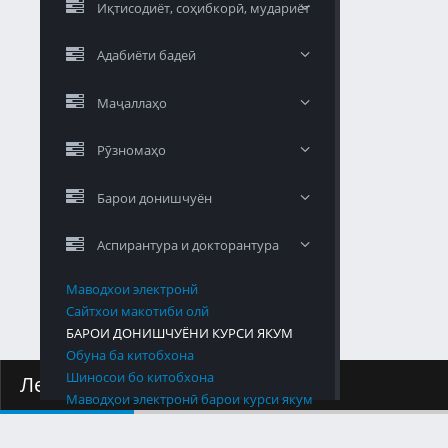
Иқтисодиёт, соҳибкорӣ, мудариёт
Адабиёти бадеӣ
Маҷаллаҳо
Рӯзномаҳо
Барои донишчуён
Аспирантура и докторантура
Маводхои электронй
Сайтхои макотиби олй
БАРОИ ДОНИШЧУЁНИ КУРСИ ЯКУМ
Обуна ба китобхона
Шиносои бо китобхона
Лексияҳо
Маводҳои электронӣ барои курси якум